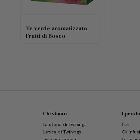
Tè verde aromatizzato
Frutti di Bosco
Chi siamo
I prodo
La storia di Twinings
I tè
L'etica di Twinings
Gli infus
Twinings corner
Le tisan