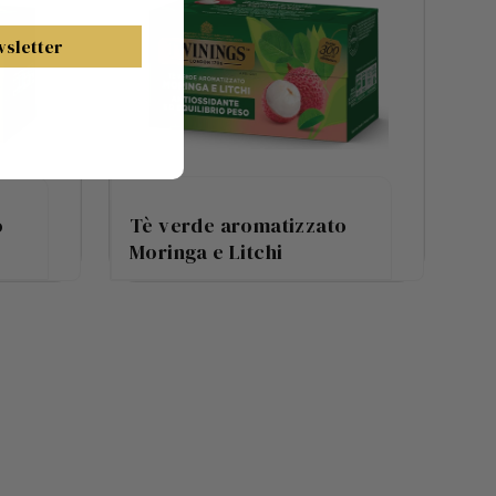
ewsletter
o
Tè verde aromatizzato
Moringa e Litchi