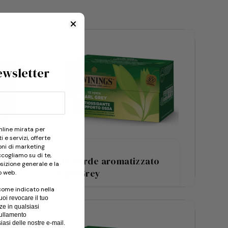
newsletter
nline mirata per
 e servizi, offerte
oni di marketing
cogliamo su di te,
o
Tè verde aromatizzato
osizione generale e la
s
Earl Grey
o web.
come indicato nella
uoi revocare il tuo
ze in qualsiasi
nullamento
iasi delle nostre e-mail.