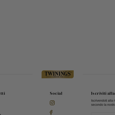
tti
Social
Iscriviti al
Iscrivendoti alla 
secondo la nostr
i
e