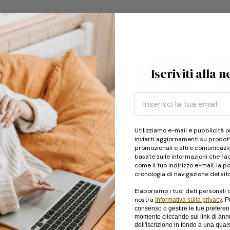
Iscriviti alla 
Utilizziamo e-mail e pubblicità o
inviarti aggiornamenti su prodotti
promozionali e altre comunicazi
basate sulle informazioni che rac
Tè verde aromatizzat
come il tuo indirizzo e-mail, la p
Green Tea
Zenzero e Lemongras
cronologia di navigazione del sit
Elaboriamo i tuoi dati personali 
nostra
Informativa sulla privacy
. P
consenso o gestire le tue preferen
momento cliccando sul link di an
dell'iscrizione in fondo a una quals