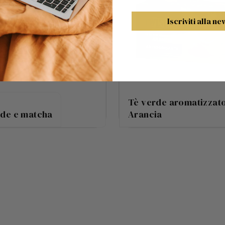
Iscriviti alla n
Tè verde aromatizzat
rde e matcha
Arancia