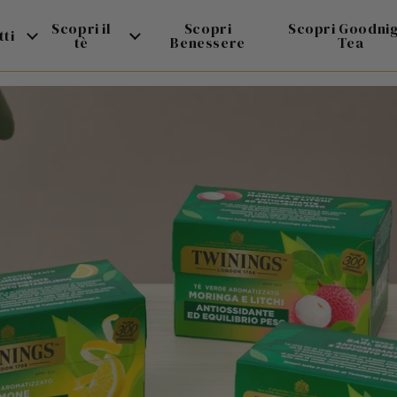
Scopri il
Scopri
Scopri Goodni
ti
tè
Benessere
Tea