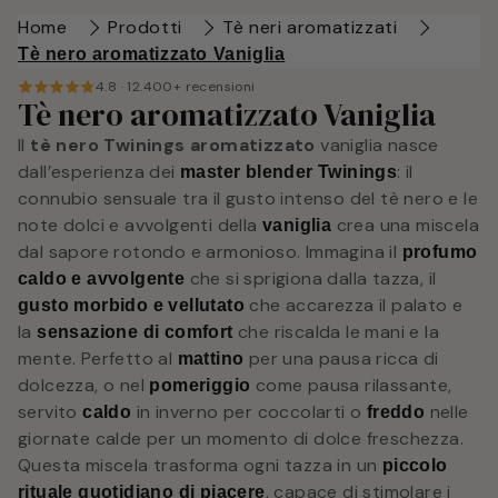
Home
Prodotti
Tè neri aromatizzati
Tè nero aromatizzato Vaniglia
4.8 · 12.400+ recensioni
Tè nero aromatizzato Vaniglia
Il
tè nero Twinings aromatizzato
vaniglia nasce
dall’esperienza dei
: il
master blender Twinings
connubio sensuale tra il gusto intenso del tè nero e le
note dolci e avvolgenti della
crea una miscela
vaniglia
dal sapore rotondo e armonioso. Immagina il
profumo
che si sprigiona dalla tazza, il
caldo e avvolgente
che accarezza il palato e
gusto morbido e vellutato
la
che riscalda le mani e la
sensazione di comfort
mente. Perfetto al
per una pausa ricca di
mattino
dolcezza, o nel
come pausa rilassante,
pomeriggio
servito
in inverno per coccolarti o
nelle
caldo
freddo
giornate calde per un momento di dolce freschezza.
Questa miscela trasforma ogni tazza in un
piccolo
, capace di stimolare i
rituale quotidiano di piacere