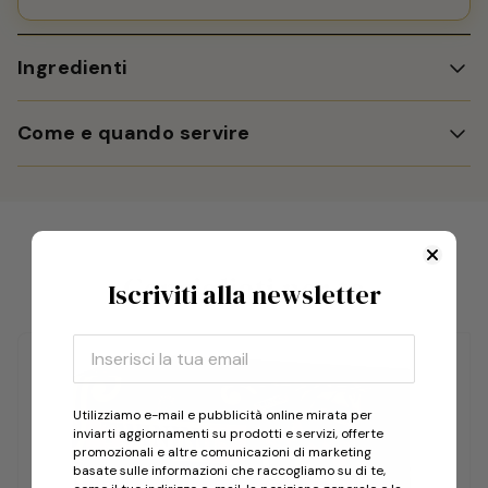
Ingredienti
Tè nero (91%), aroma naturale vaniglia con altri
Come e quando servire
aromi naturali (7%), aroma.
Tè nero alla vaniglia da gustare caldo, senza
zucchero o limone. Ideale anche con una nuvola
di latte. Ottimo a qualsiasi ora della giornata.
Scopri come servire il tè secondo Stephen
Consigliati per te
Iscriviti alla newsletter
Twining
Scopri la ricetta per preparare il tè Twinings
freddo
Utilizziamo e-mail e pubblicità online mirata per
inviarti aggiornamenti su prodotti e servizi, offerte
promozionali e altre comunicazioni di marketing
basate sulle informazioni che raccogliamo su di te,